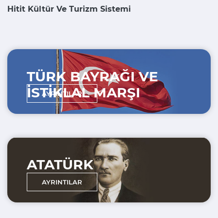
Hitit Kültür Ve Turizm Sistemi
TÜRK BAYRAĞI VE
İSTİKLAL MARŞI
AYRINTILAR
ATATÜRK
AYRINTILAR